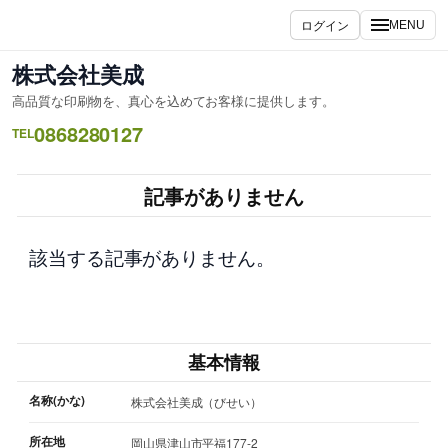
内
ログイン
MENU
容
を
株式会社美成
ス
高品質な印刷物を、真心を込めてお客様に提供します。
キ
0868280127
ッ
TEL
プ
記事がありません
該当する記事がありません。
基本情報
名称(かな)
株式会社美成（びせい）
所在地
岡山県津山市平福177-2