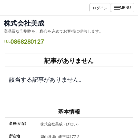
内
ログイン
MENU
容
を
株式会社美成
ス
高品質な印刷物を、真心を込めてお客様に提供します。
キ
0868280127
ッ
TEL
プ
記事がありません
該当する記事がありません。
基本情報
名称(かな)
株式会社美成（びせい）
所在地
岡山県津山市平福177-2