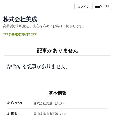
内
ログイン
MENU
容
を
株式会社美成
ス
高品質な印刷物を、真心を込めてお客様に提供します。
キ
0868280127
ッ
TEL
プ
記事がありません
該当する記事がありません。
基本情報
名称(かな)
株式会社美成（びせい）
所在地
岡山県津山市平福177-2