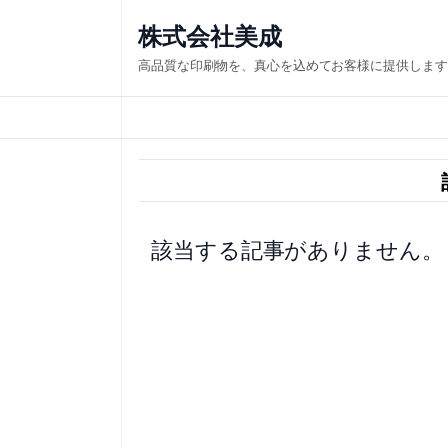
内
株式会社美成
容
高品質な印刷物を、真心を込めてお客様に提供します
を
ス
キ
ッ
プ
該当する記事がありません。