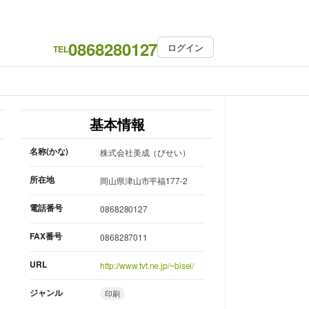
0868280127
ログイン
TEL
基本情報
名称(かな)
株式会社美成（びせい）
所在地
岡山県津山市平福177-2
電話番号
0868280127
FAX番号
0868287011
URL
http://www.tvt.ne.jp/~bisei/
ジャンル
印刷