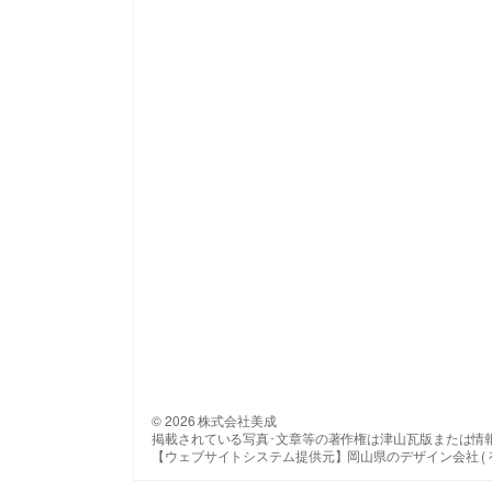
© 2026 株式会社美成
掲載されている写真･文章等の著作権は津山瓦版または情
【ウェブサイトシステム提供元】岡山県のデザイン会社 ( 有 ) 