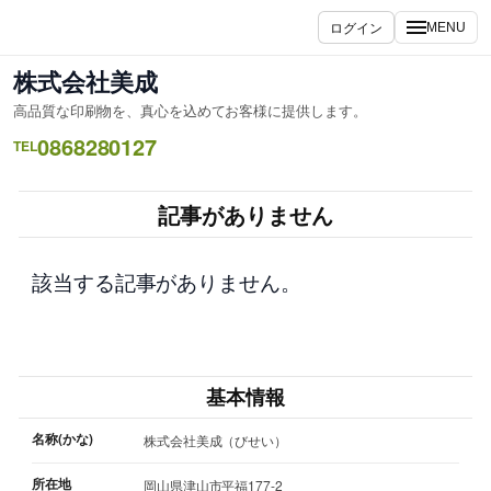
内
ログイン
MENU
容
を
株式会社美成
ス
高品質な印刷物を、真心を込めてお客様に提供します。
キ
0868280127
ッ
TEL
プ
記事がありません
該当する記事がありません。
基本情報
名称(かな)
株式会社美成（びせい）
所在地
岡山県津山市平福177-2