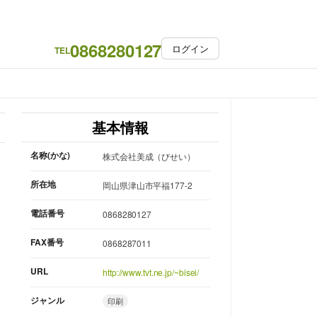
0868280127
ログイン
TEL
基本情報
名称(かな)
株式会社美成（びせい）
所在地
岡山県津山市平福177-2
電話番号
0868280127
FAX番号
0868287011
URL
http://www.tvt.ne.jp/~bisei/
ジャンル
印刷