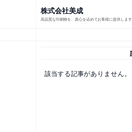
内
株式会社美成
容
高品質な印刷物を、真心を込めてお客様に提供します
を
ス
キ
ッ
プ
該当する記事がありません。