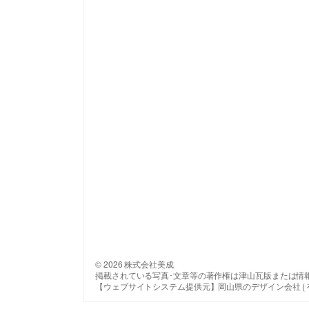
© 2026 株式会社美成
掲載されている写真･文章等の著作権は津山瓦版または情
【ウェブサイトシステム提供元】岡山県のデザイン会社 ( 有 ) 