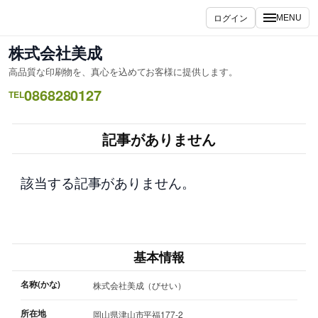
内
ログイン
MENU
容
を
株式会社美成
ス
高品質な印刷物を、真心を込めてお客様に提供します。
キ
0868280127
ッ
TEL
プ
記事がありません
該当する記事がありません。
基本情報
名称(かな)
株式会社美成（びせい）
所在地
岡山県津山市平福177-2