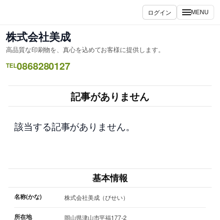
内
ログイン
MENU
容
を
株式会社美成
ス
高品質な印刷物を、真心を込めてお客様に提供します。
キ
0868280127
ッ
TEL
プ
記事がありません
該当する記事がありません。
基本情報
名称(かな)
株式会社美成（びせい）
所在地
岡山県津山市平福177-2