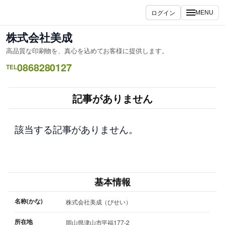
内
ログイン
MENU
容
を
株式会社美成
ス
高品質な印刷物を、真心を込めてお客様に提供します。
キ
0868280127
ッ
TEL
プ
記事がありません
該当する記事がありません。
基本情報
名称(かな)
株式会社美成（びせい）
所在地
岡山県津山市平福177-2