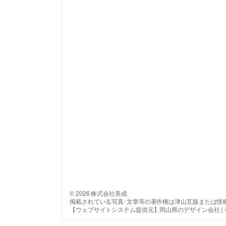
© 2026 株式会社美成
掲載されている写真･文章等の著作権は津山瓦版または情
【ウェブサイトシステム提供元】岡山県のデザイン会社 ( 有 ) 