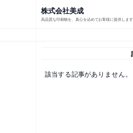
内
株式会社美成
容
高品質な印刷物を、真心を込めてお客様に提供します
を
ス
キ
ッ
プ
該当する記事がありません。