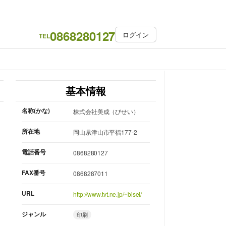
0868280127
ログイン
TEL
基本情報
名称(かな)
株式会社美成（びせい）
所在地
岡山県津山市平福177-2
電話番号
0868280127
FAX番号
0868287011
URL
http://www.tvt.ne.jp/~bisei/
ジャンル
印刷