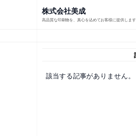
内
株式会社美成
容
高品質な印刷物を、真心を込めてお客様に提供します
を
ス
キ
ッ
プ
該当する記事がありません。