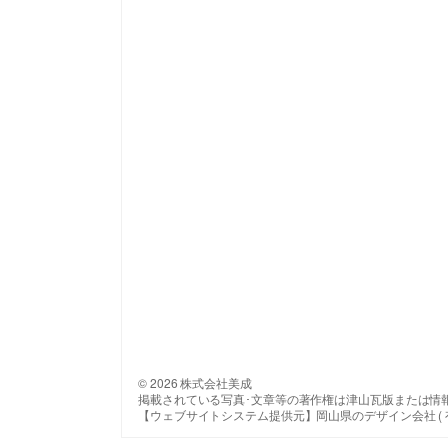
© 2026 株式会社美成
掲載されている写真･文章等の著作権は津山瓦版または情
【ウェブサイトシステム提供元】岡山県のデザイン会社 ( 有 ) 