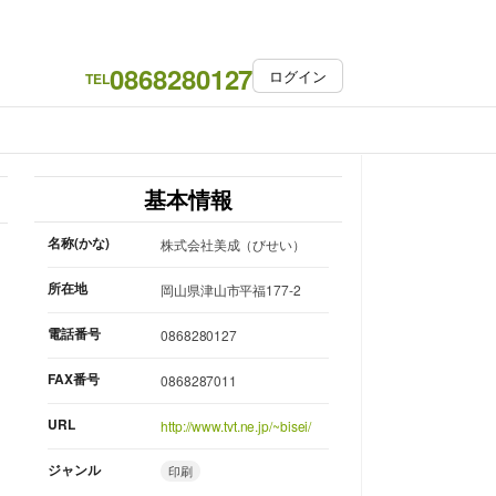
0868280127
ログイン
TEL
基本情報
名称(かな)
株式会社美成（びせい）
所在地
岡山県津山市平福177-2
電話番号
0868280127
FAX番号
0868287011
URL
http://www.tvt.ne.jp/~bisei/
ジャンル
印刷