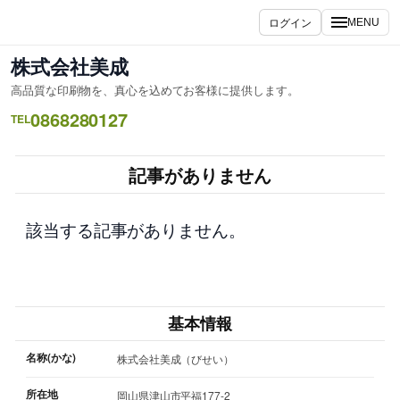
内
ログイン
MENU
容
を
株式会社美成
ス
高品質な印刷物を、真心を込めてお客様に提供します。
キ
0868280127
ッ
TEL
プ
記事がありません
該当する記事がありません。
基本情報
名称(かな)
株式会社美成（びせい）
所在地
岡山県津山市平福177-2