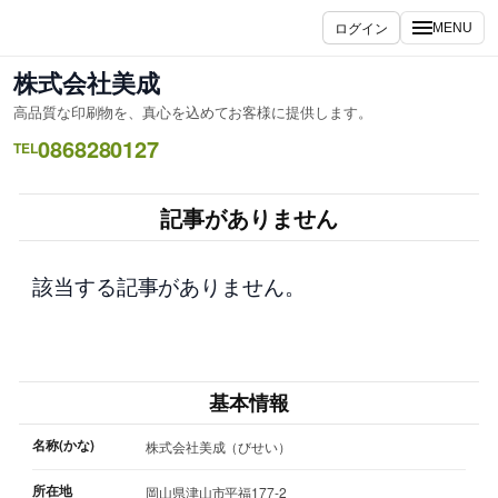
内
ログイン
MENU
容
を
株式会社美成
ス
高品質な印刷物を、真心を込めてお客様に提供します。
キ
0868280127
ッ
TEL
プ
記事がありません
該当する記事がありません。
基本情報
名称(かな)
株式会社美成（びせい）
所在地
岡山県津山市平福177-2