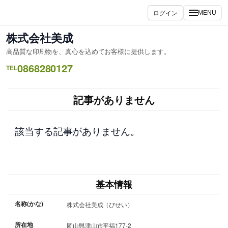
内
ログイン
MENU
容
を
株式会社美成
ス
高品質な印刷物を、真心を込めてお客様に提供します。
キ
0868280127
ッ
TEL
プ
記事がありません
該当する記事がありません。
基本情報
名称(かな)
株式会社美成（びせい）
所在地
岡山県津山市平福177-2