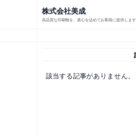
内
株式会社美成
容
高品質な印刷物を、真心を込めてお客様に提供します
を
ス
キ
ッ
プ
該当する記事がありません。