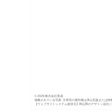
© 2026 株式会社美成
掲載されている写真･文章等の著作権は津山瓦版または情
【ウェブサイトシステム提供元】岡山県のデザイン会社 ( 有 ) 