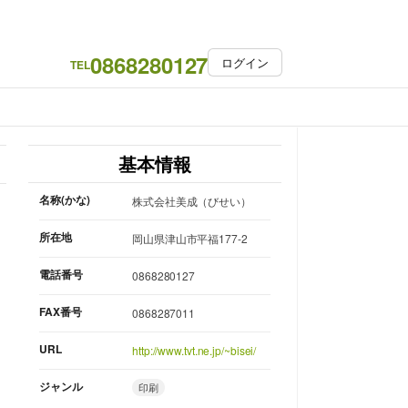
0868280127
ログイン
TEL
基本情報
名称(かな)
株式会社美成（びせい）
所在地
岡山県津山市平福177-2
電話番号
0868280127
FAX番号
0868287011
URL
http://www.tvt.ne.jp/~bisei/
ジャンル
印刷