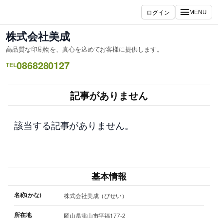
内
ログイン
MENU
容
を
株式会社美成
ス
高品質な印刷物を、真心を込めてお客様に提供します。
キ
0868280127
ッ
TEL
プ
記事がありません
該当する記事がありません。
基本情報
名称(かな)
株式会社美成（びせい）
所在地
岡山県津山市平福177-2