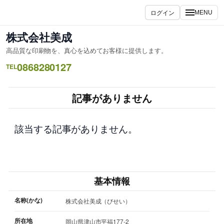
内
ログイン
MENU
容
を
株式会社美成
ス
高品質な印刷物を、真心を込めてお客様に提供します。
キ
0868280127
ッ
TEL
プ
記事がありません
該当する記事がありません。
基本情報
名称(かな)
株式会社美成（びせい）
所在地
岡山県津山市平福177-2