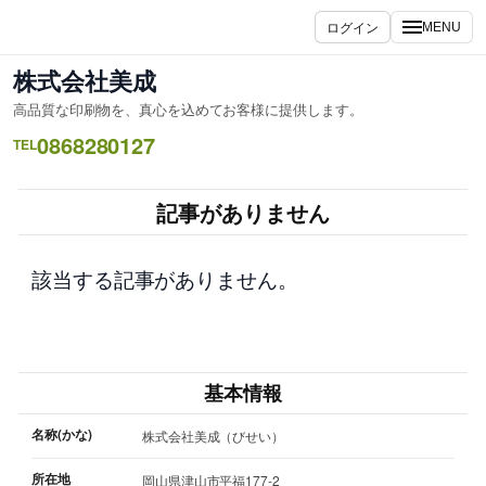
内
ログイン
MENU
容
を
株式会社美成
ス
高品質な印刷物を、真心を込めてお客様に提供します。
キ
0868280127
ッ
TEL
プ
記事がありません
該当する記事がありません。
基本情報
名称(かな)
株式会社美成（びせい）
所在地
岡山県津山市平福177-2