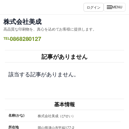
内
ログイン
MENU
容
を
株式会社美成
ス
高品質な印刷物を、真心を込めてお客様に提供します。
キ
0868280127
ッ
TEL
プ
記事がありません
該当する記事がありません。
基本情報
名称(かな)
株式会社美成（びせい）
所在地
岡山県津山市平福177-2