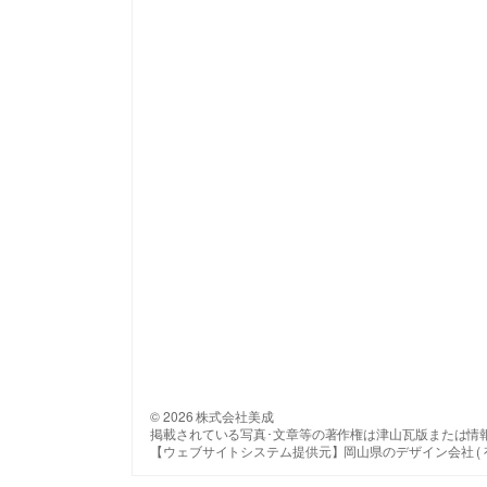
© 2026 株式会社美成
掲載されている写真･文章等の著作権は津山瓦版または情
【ウェブサイトシステム提供元】岡山県のデザイン会社 ( 有 ) 