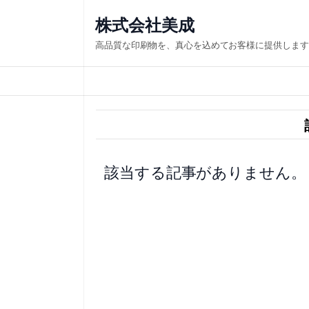
内
株式会社美成
容
高品質な印刷物を、真心を込めてお客様に提供します
を
ス
キ
ッ
プ
該当する記事がありません。