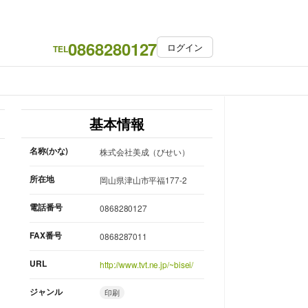
0868280127
ログイン
TEL
基本情報
名称(かな)
株式会社美成（びせい）
所在地
岡山県津山市平福177-2
電話番号
0868280127
FAX番号
0868287011
URL
http://www.tvt.ne.jp/~bisei/
ジャンル
印刷